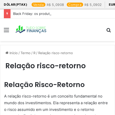
DÓLAR(PTAX)
Venda
5,0908
Compra
5,0902
EU
Black Friday: os produtos que mais valem a pena
Menu
P
p
Início
/
Termo
/
R
/
Relação risco-retorno
Relação risco-retorno
Relação Risco-Retorno
A relação risco-retorno é um conceito fundamental no
mundo dos investimentos. Ela representa a relação entre
o risco assumido em um investimento e o retorno