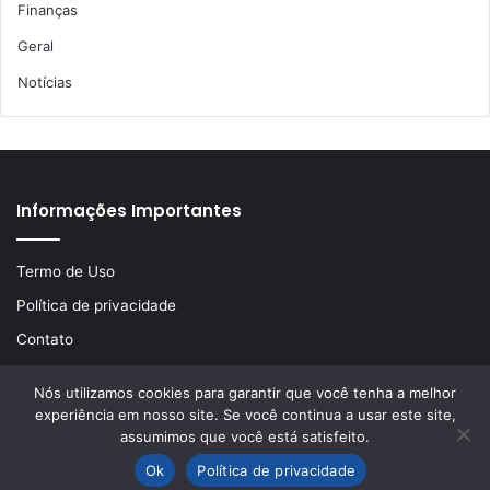
Finanças
Geral
Notícias
Informações Importantes
Termo de Uso
Política de privacidade
Contato
Nós utilizamos cookies para garantir que você tenha a melhor
experiência em nosso site. Se você continua a usar este site,
© Copyright 2026, Todos os direitos reservados | Desenvolvido
assumimos que você está satisfeito.
por
LA Comunicações
Ok
Política de privacidade