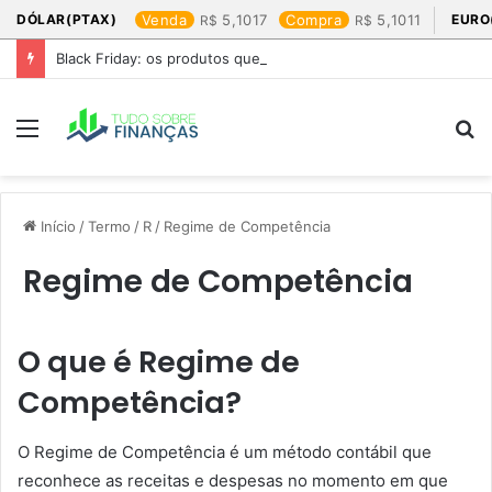
DÓLAR(PTAX)
Venda
5,1017
Compra
5,1011
EURO
Black Friday: os produtos que mais valem a pena
Menu
P
p
Início
/
Termo
/
R
/
Regime de Competência
Regime de Competência
O que é Regime de
Competência?
O Regime de Competência é um método contábil que
reconhece as receitas e despesas no momento em que