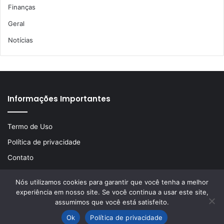
Finanças
Geral
Notícias
Informações Importantes
Termo de Uso
Política de privacidade
Contato
Nós utilizamos cookies para garantir que você tenha a melhor
experiência em nosso site. Se você continua a usar este site,
© Copyright 2026, Todos os direitos reservados | Desenvolvido
assumimos que você está satisfeito.
por
LA Comunicações
Ok
Política de privacidade