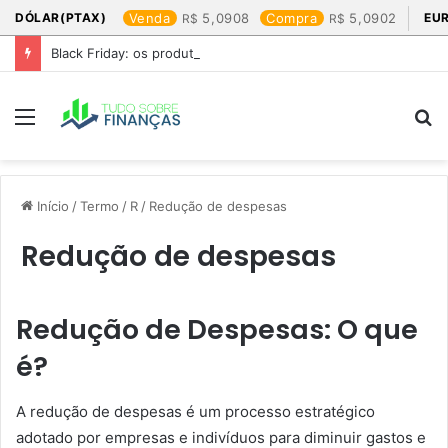
DÓLAR(PTAX)
Venda
5,0908
Compra
5,0902
EU
Black Friday: os produtos que mais valem a pena
Menu
P
p
Início
/
Termo
/
R
/
Redução de despesas
Redução de despesas
Redução de Despesas: O que
é?
A redução de despesas é um processo estratégico
adotado por empresas e indivíduos para diminuir gastos e