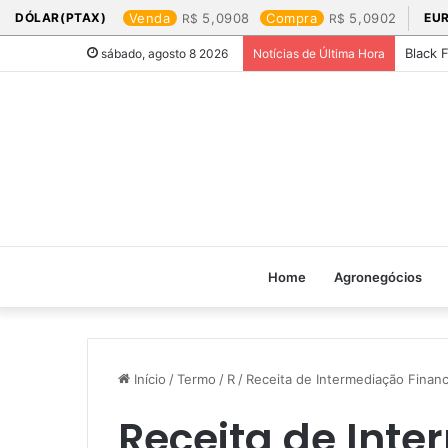
DÓLAR(PTAX)
Venda
5,0908
Compra
5,0902
EU
Black 
sábado, agosto 8 2026
Notícias de Última Hora
Home
Agronegócios
Início
/
Termo
/
R
/
Receita de Intermediação Financ
Receita de Int