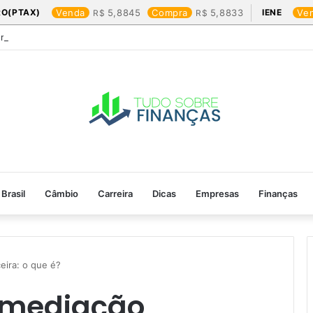
RO(PTAX)
Venda
5,8845
Compra
5,8833
IENE
Ve
Friday: os produtos que mais valem a pena
Brasil
Câmbio
Carreira
Dicas
Empresas
Finanças
eira: o que é?
ermediação