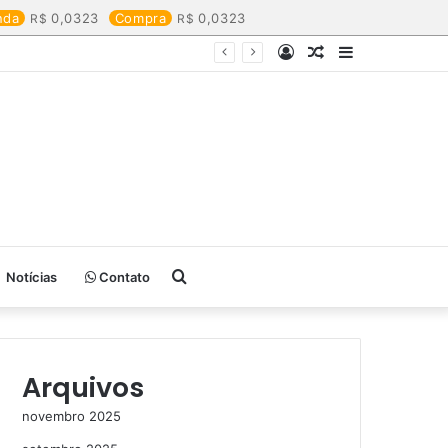
nda
0,0323
Compra
0,0323
Entrar
Artigo
Barra
aleatório
Lateral
Procurar
Notícias
Contato
por
Arquivos
novembro 2025