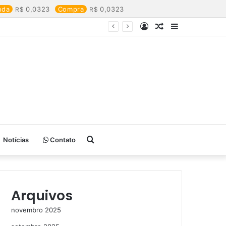
nda
0,0323
Compra
0,0323
Entrar
Artigo
Barra
aleatório
Lateral
Procurar
Notícias
Contato
por
Arquivos
novembro 2025