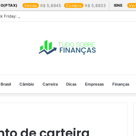
RO(PTAX)
Venda
5,8845
Compra
5,8833
IENE
Ve
ck Friday: os produtos que mais valem a pena
Brasil
Câmbio
Carreira
Dicas
Empresas
Finanças
o de carteira