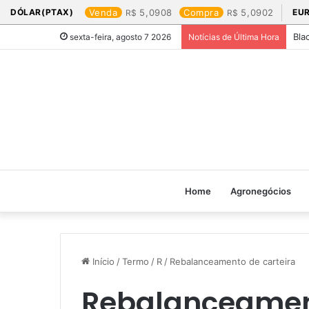
DÓLAR(PTAX)
Venda
5,0908
Compra
5,0902
EU
Bla
sexta-feira, agosto 7 2026
Notícias de Última Hora
Home
Agronegócios
Início
/
Termo
/
R
/
Rebalanceamento de carteira
Rebalanceament