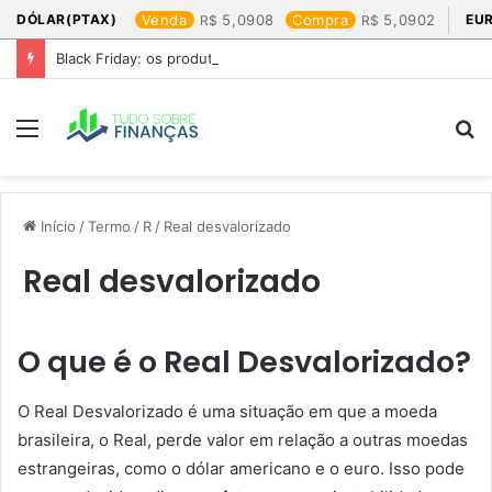
DÓLAR(PTAX)
Venda
5,0908
Compra
5,0902
EU
Black Friday: os produtos que mais valem a pena
Menu
P
p
Início
/
Termo
/
R
/
Real desvalorizado
Real desvalorizado
O que é o Real Desvalorizado?
O Real Desvalorizado é uma situação em que a moeda
brasileira, o Real, perde valor em relação a outras moedas
estrangeiras, como o dólar americano e o euro. Isso pode