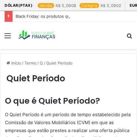
DÓLAR(PTAX)
Venda
5,0908
Compra
5,0902
EU
Black Friday: os produtos que mais valem a pena
Menu
P
p
Início
/
Termo
/
Q
/
Quiet Período
Quiet Período
O que é Quiet Período?
O Quiet Período é um período de tempo estabelecido pela
Comissão de Valores Mobiliários (CVM) em que as
empresas que estão prestes a realizar uma oferta pública