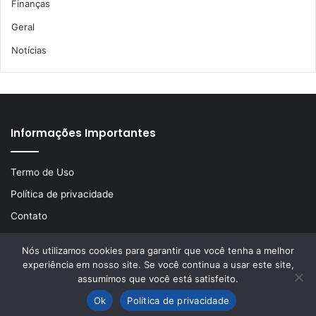
Finanças
Geral
Notícias
Informações Importantes
Termo de Uso
Política de privacidade
Contato
Nós utilizamos cookies para garantir que você tenha a melhor
experiência em nosso site. Se você continua a usar este site,
© Copyright 2026, Todos os direitos reservados | Desenvolvido
assumimos que você está satisfeito.
por
LA Comunicações
Ok
Política de privacidade