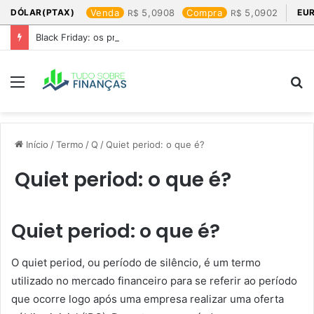
DÓLAR(PTAX)
Venda
5,0908
Compra
5,0902
EU
Black Friday: os produtos que mais valem a pena
Menu
P
p
Início
/
Termo
/
Q
/
Quiet period: o que é?
Quiet period: o que é?
Quiet period: o que é?
O quiet period, ou período de silêncio, é um termo
utilizado no mercado financeiro para se referir ao período
que ocorre logo após uma empresa realizar uma oferta