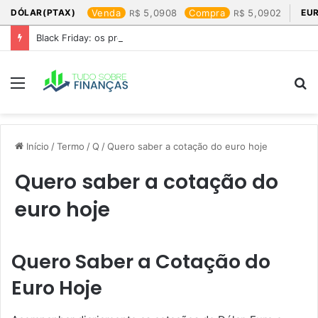
DÓLAR(PTAX)
Venda
5,0908
Compra
5,0902
EU
Black Friday: os produtos que mais valem a pena
Menu
P
p
Início
/
Termo
/
Q
/
Quero saber a cotação do euro hoje​
Quero saber a cotação do
euro hoje​
Quero Saber a Cotação do
Euro Hoje