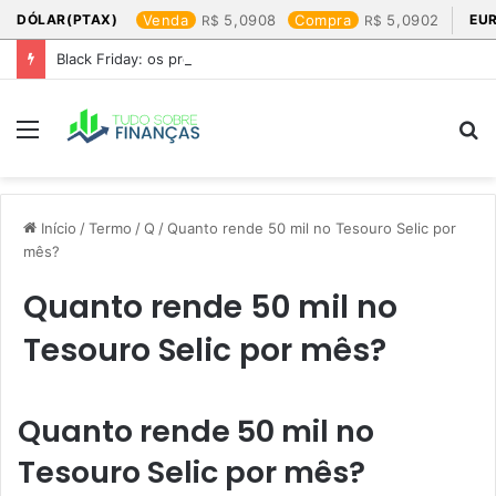
DÓLAR(PTAX)
Venda
5,0908
Compra
5,0902
EU
Black Friday: os produtos que mais valem a pena
Menu
P
p
Início
/
Termo
/
Q
/
Quanto rende 50 mil no Tesouro Selic por
mês?
Quanto rende 50 mil no
Tesouro Selic por mês?
Quanto rende 50 mil no
Tesouro Selic por mês?