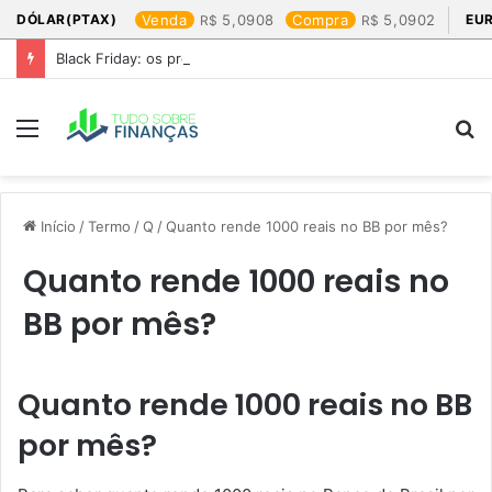
DÓLAR(PTAX)
Venda
5,0908
Compra
5,0902
EU
Black Friday: os produtos que mais valem a pena
Menu
P
p
Início
/
Termo
/
Q
/
Quanto rende 1000 reais no BB por mês?
Quanto rende 1000 reais no
BB por mês?
Quanto rende 1000 reais no BB
por mês?