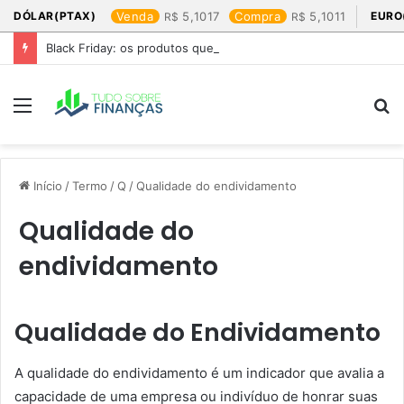
DÓLAR(PTAX)
Venda
5,1017
Compra
5,1011
EURO
Black Friday: os produtos que mais valem a pena
Menu
P
p
Início
/
Termo
/
Q
/
Qualidade do endividamento
Qualidade do
endividamento
Qualidade do Endividamento
A qualidade do endividamento é um indicador que avalia a
capacidade de uma empresa ou indivíduo de honrar suas