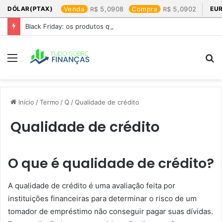
DÓLAR(PTAX)
Venda
5,0908
Compra
5,0902
EU
Black Friday: os produtos que mais valem a pena
Menu
P
p
Início
/
Termo
/
Q
/
Qualidade de crédito
Qualidade de crédito
O que é qualidade de crédito?
A qualidade de crédito é uma avaliação feita por
instituições financeiras para determinar o risco de um
tomador de empréstimo não conseguir pagar suas dívidas.