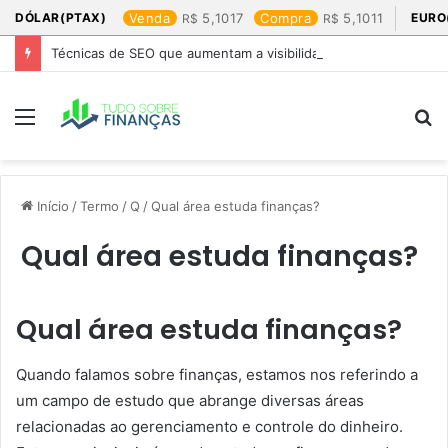
DÓLAR(PTAX)
Venda
5,1017
Compra
5,1011
EURO
Técnicas de SEO que aumentam a visibilidade online
Menu
P
p
Início
/
Termo
/
Q
/
Qual área estuda finanças?
Qual área estuda finanças?
Qual área estuda finanças?
Quando falamos sobre finanças, estamos nos referindo a
um campo de estudo que abrange diversas áreas
relacionadas ao gerenciamento e controle do dinheiro.