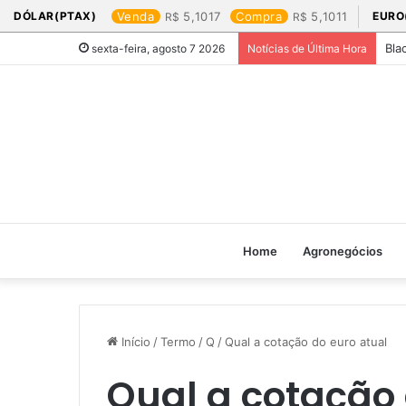
DÓLAR(PTAX)
Venda
5,1017
Compra
5,1011
EURO
Bla
sexta-feira, agosto 7 2026
Notícias de Última Hora
Home
Agronegócios
Início
/
Termo
/
Q
/
Qual a cotação do euro atual​
Qual a cotação 