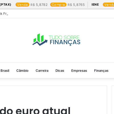
(PTAX)
Venda
5,8782
Compra
5,8765
IENE
Vend
ck Friday: os produtos que mais valem a pena
Brasil
Câmbio
Carreira
Dicas
Empresas
Finanças
do euro atual​