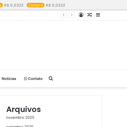
a
0,0322
Compra
0,0322
Entrar
Artigo
Barra
aleatório
Lateral
Procurar
Notícias
Contato
por
Arquivos
novembro 2025
setembro 2025