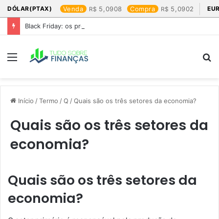
DÓLAR(PTAX)
Venda
5,0908
Compra
5,0902
EU
Black Friday: os produtos que mais valem a pena
Menu
P
p
Início
/
Termo
/
Q
/
Quais são os três setores da economia?
Quais são os três setores da
economia?
Quais são os três setores da
economia?