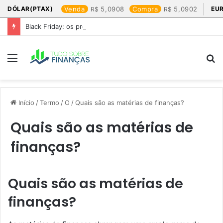
DÓLAR(PTAX)
Venda
5,0908
Compra
5,0902
EU
Black Friday: os produtos que mais valem a pena
Menu
P
p
Início
/
Termo
/
O
/
Quais são as matérias de finanças?
Quais são as matérias de
finanças?
Quais são as matérias de
finanças?