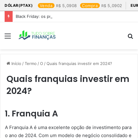
DÓLAR(PTAX)
Venda
5,0908
Compra
5,0902
EU
Black Friday: os produtos que mais valem a pena
Menu
P
p
Início
/
Termo
/
O
/
Quais franquias investir em 2024?
Quais franquias investir em
2024?
1. Franquia A
A Franquia A é uma excelente opção de investimento para
o ano de 2024. Com um modelo de negócio consolidado e