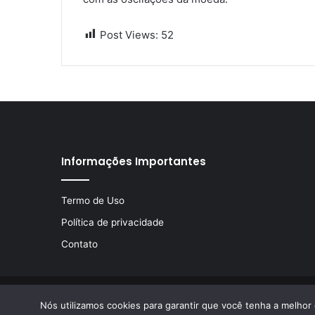
Post Views:
52
Informações Importantes
Termo de Uso
Política de privacidade
Contato
© Copyright 2026, Todos os direitos reservados | Desen
Nós utilizamos cookies para garantir que você tenha a melhor 