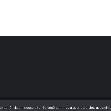
volvido por
LA Comunicações
experiência em nosso site. Se você continua a usar este site, assumimo