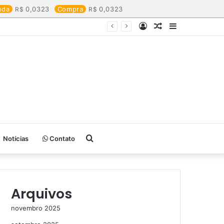
nda
0,0323
Compra
0,0323
Entrar
Artigo
Barra
aleatório
Lateral
Procurar
Notícias
Contato
por
Arquivos
novembro 2025