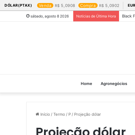
DÓLAR(PTAX)
Venda
5,0908
Compra
5,0902
EU
Black 
sábado, agosto 8 2026
Notícias de Última Hora
Home
Agronegócios
Início
/
Termo
/
P
/
Projeção dólar
Projeção dólar