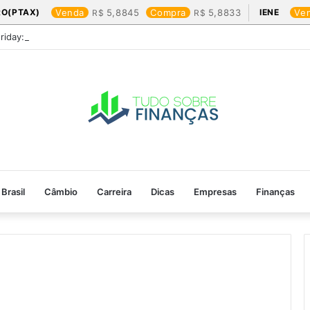
RO(PTAX)
Venda
5,8845
Compra
5,8833
IENE
Ve
Friday: os produtos que mais valem a pena
Brasil
Câmbio
Carreira
Dicas
Empresas
Finanças