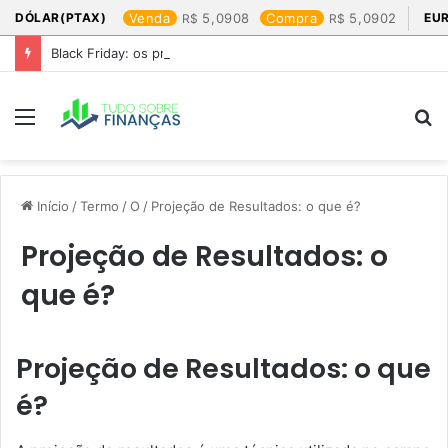
DÓLAR(PTAX)
Venda
5,0908
Compra
5,0902
EU
Black Friday: os produtos que mais valem a pena
Menu
P
p
Início
/
Termo
/
O
/
Projeção de Resultados: o que é?
Projeção de Resultados: o
que é?
Projeção de Resultados: o que
é?