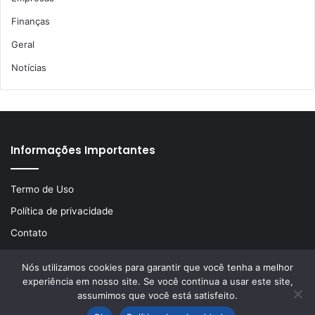
Finanças
Geral
Notícias
Informações Importantes
Termo de Uso
Política de privacidade
Contato
Nós utilizamos cookies para garantir que você tenha a melhor
experiência em nosso site. Se você continua a usar este site,
© Copyright 2026, Todos os direitos reservados | Desenvolvido
assumimos que você está satisfeito.
por
LA Comunicações