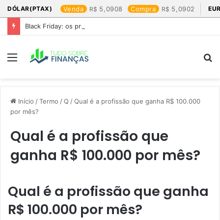
DÓLAR(PTAX)
Venda
5,0908
Compra
5,0902
EU
Black Friday: os produtos que mais valem a pena
Menu
P
p
Início
/
Termo
/
Q
/
Qual é a profissão que ganha R$ 100.000
por mês?
Qual é a profissão que
ganha R$ 100.000 por mês?
Qual é a profissão que ganha
R$ 100.000 por mês?