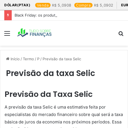
DÓLAR(PTAX)
Venda
5,0908
Compra
5,0902
EU
Black Friday: os produtos que mais valem a pena
Menu
P
p
Início
/
Termo
/
P
/
Previsão da taxa Selic
Previsão da taxa Selic
Previsão da Taxa Selic
A previsão da taxa Selic é uma estimativa feita por
especialistas do mercado financeiro sobre qual será a taxa
básica de juros da economia nos próximos períodos. Essa