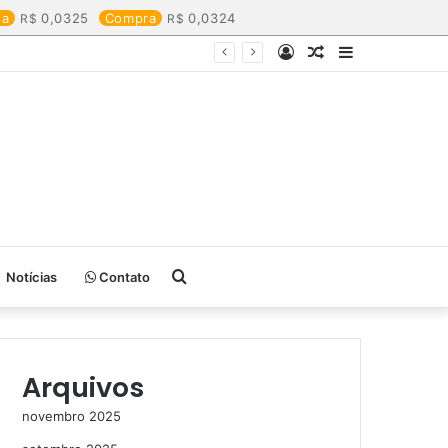
da
0,0325
Compra
0,0324
Entrar
Artigo
Barra
aleatório
Lateral
Procurar
Notícias
Contato
por
Arquivos
novembro 2025