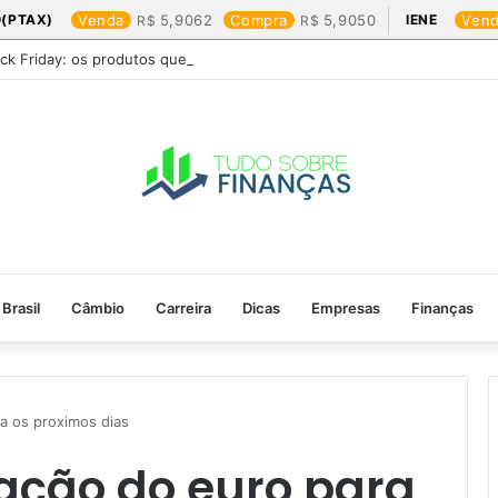
(PTAX)
Venda
5,9062
Compra
5,9050
IENE
Ven
ack Friday: os produtos que mais valem a pena
Brasil
Câmbio
Carreira
Dicas
Empresas
Finanças
a os proximos dias​
ação do euro para