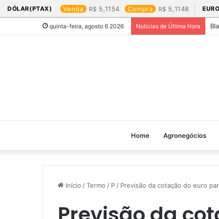
DÓLAR(PTAX)
Venda
5,1154
Compra
5,1148
EURO
Bl
quinta-feira, agosto 6 2026
Notícias de Última Hora
Home
Agronegócios
Início
/
Termo
/
P
/
Previsão da cotação do euro par
Previsão da cot