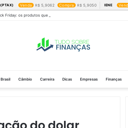
(PTAX)
Venda
5,9062
Compra
5,9050
IENE
Ven
ack Friday: os produtos que mais valem a pena
Brasil
Câmbio
Carreira
Dicas
Empresas
Finanças
ação do dolar​