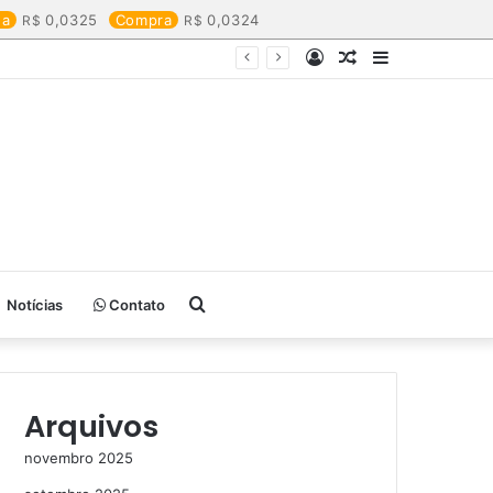
da
0,0325
Compra
0,0324
Entrar
Artigo
Barra
aleatório
Lateral
Procurar
Notícias
Contato
por
Arquivos
novembro 2025