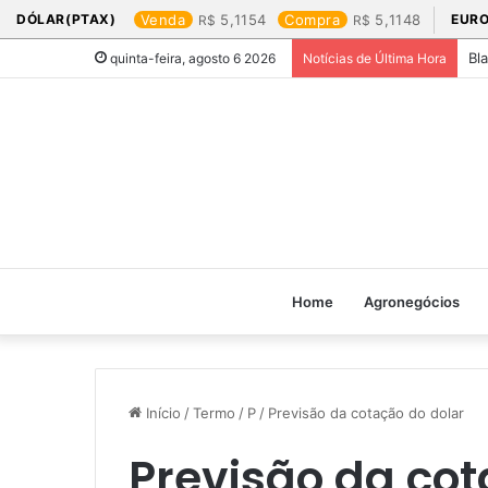
DÓLAR(PTAX)
Venda
5,1154
Compra
5,1148
EURO
Bl
quinta-feira, agosto 6 2026
Notícias de Última Hora
Home
Agronegócios
Início
/
Termo
/
P
/
Previsão da cotação do dolar​
Previsão da cot