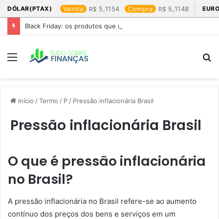
DÓLAR(PTAX)
Venda
5,1154
Compra
5,1148
EURO
Black Friday: os produtos que mais valem a pena
Menu
P
p
Início
/
Termo
/
P
/
Pressão inflacionária Brasil
Pressão inflacionária Brasil
O que é pressão inflacionária
no Brasil?
A pressão inflacionária no Brasil refere-se ao aumento
contínuo dos preços dos bens e serviços em um