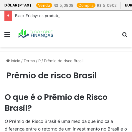
DÓLAR(PTAX)
Venda
5,0908
Compra
5,0902
EU
Black Friday: os produtos que mais valem a pena
Menu
P
p
Início
/
Termo
/
P
/
Prêmio de risco Brasil
Prêmio de risco Brasil
O que é o Prêmio de Risco
Brasil?
O Prêmio de Risco Brasil é uma medida que indica a
diferença entre o retorno de um investimento no Brasil e o