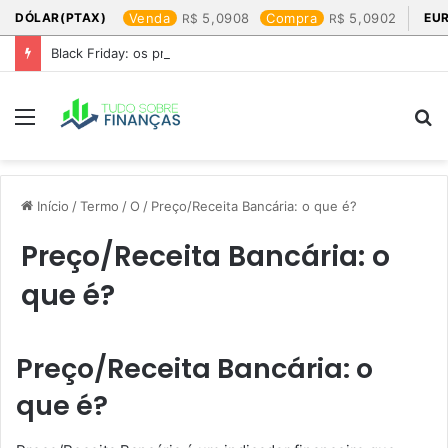
DÓLAR(PTAX)
Venda
5,0908
Compra
5,0902
EU
Black Friday: os produtos que mais valem a pena
Menu
P
p
Início
/
Termo
/
O
/
Preço/Receita Bancária: o que é?
Preço/Receita Bancária: o
que é?
Preço/Receita Bancária: o
que é?