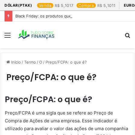
DÓLAR(PTAX)
Venda
5,1017
Compra
5,1011
EURO
Black Friday: os produtos que mais valem a pena
Menu
P
p
Início
/
Termo
/
O
/
Preço/FCPA: o que é?
Preço/FCPA: o que é?
Preço/FCPA: o que é?
Preço/FCPA é uma sigla que se refere ao Preço de
Compra de Ações de uma empresa. Esse indicador é
utilizado para avaliar o valor das ações de uma companhia