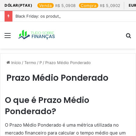
DÓLAR(PTAX)
Venda
5,0908
Compra
5,0902
EU
Black Friday: os produtos que mais valem a pena
Menu
P
p
Início
/
Termo
/
P
/
Prazo Médio Ponderado
Prazo Médio Ponderado
O que é Prazo Médio
Ponderado?
O Prazo Médio Ponderado é uma métrica utilizada no
mercado financeiro para calcular o tempo médio que um