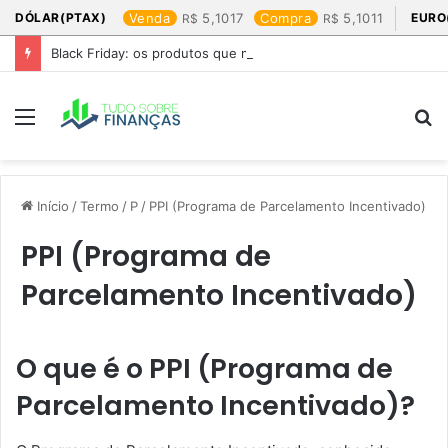
DÓLAR(PTAX)
Venda
5,1017
Compra
5,1011
EURO
Black Friday: os produtos que mais valem a pena
Menu
P
p
Início
/
Termo
/
P
/
PPI (Programa de Parcelamento Incentivado)
PPI (Programa de
Parcelamento Incentivado)
O que é o PPI (Programa de
Parcelamento Incentivado)?