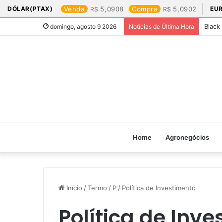
DÓLAR(PTAX)
Venda
5,0908
Compra
5,0902
EU
Black
domingo, agosto 9 2026
Notícias de Última Hora
Home
Agronegócios
Início
/
Termo
/
P
/
Política de Investimento
Política de Inv