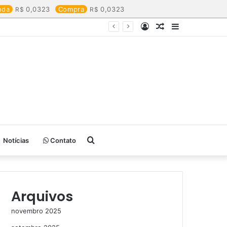
nda
0,0323
Compra
0,0323
Entrar
Artigo
Barra
aleatório
Lateral
Procurar
Notícias
Contato
por
Arquivos
novembro 2025