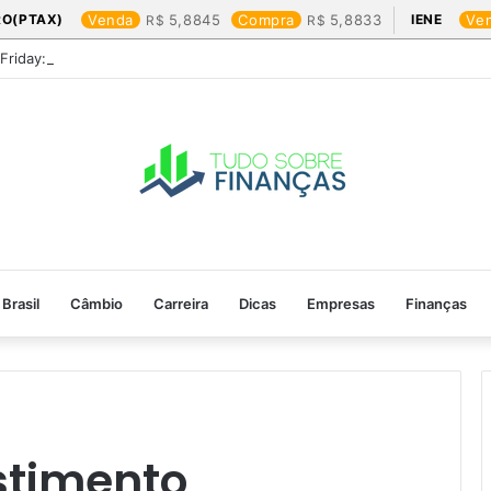
RO(PTAX)
Venda
5,8845
Compra
5,8833
IENE
Ve
 Friday: os produtos que mais valem a pena
Brasil
Câmbio
Carreira
Dicas
Empresas
Finanças
estimento