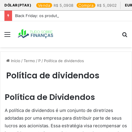
DÓLAR(PTAX)
Venda
5,0908
Compra
5,0902
EU
Black Friday: os produtos que mais valem a pena
Menu
P
p
Início
/
Termo
/
P
/
Política de dividendos
Política de dividendos
Política de Dividendos
A política de dividendos é um conjunto de diretrizes
adotadas por uma empresa para distribuir parte de seus
lucros aos acionistas. Essa estratégia visa recompensar os