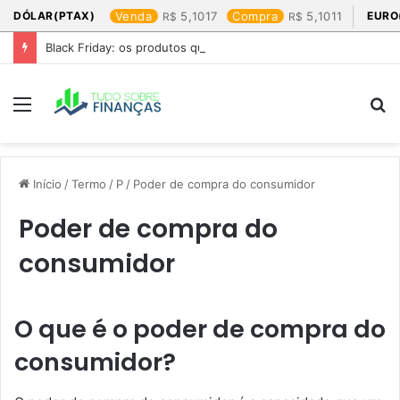
DÓLAR(PTAX)
Venda
5,1017
Compra
5,1011
EURO
Black Friday: os produtos que mais valem a pena
Menu
P
p
Início
/
Termo
/
P
/
Poder de compra do consumidor
Poder de compra do
consumidor
O que é o poder de compra do
consumidor?