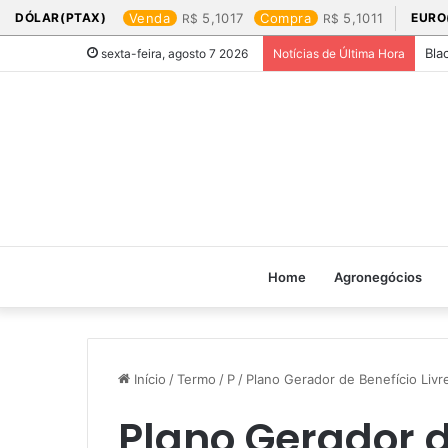
DÓLAR(PTAX)
Venda
5,1017
Compra
5,1011
EURO
Bla
sexta-feira, agosto 7 2026
Notícias de Última Hora
Home
Agronegócios
Início
/
Termo
/
P
/
Plano Gerador de Benefício Livr
Plano Gerador d