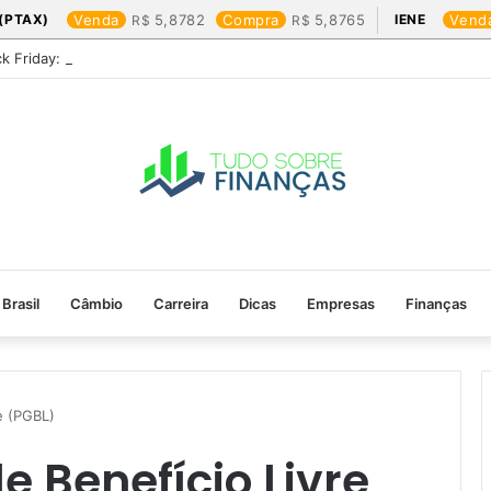
(PTAX)
Venda
5,8782
Compra
5,8765
IENE
Vend
ck Friday: os produtos que mais valem a pena
Brasil
Câmbio
Carreira
Dicas
Empresas
Finanças
e (PGBL)
e Benefício Livre