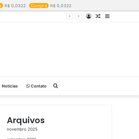
a
0,0322
Compra
0,0322
Entrar
Artigo
Barra
aleatório
Lateral
Procurar
Notícias
Contato
por
Arquivos
novembro 2025