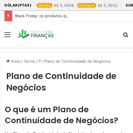
DÓLAR(PTAX)
Venda
5,0908
Compra
5,0902
EU
Black Friday: os produtos que mais valem a pena
Menu
P
p
Início
/
Termo
/
P
/
Plano de Continuidade de Negócios
Plano de Continuidade de
Negócios
O que é um Plano de
Continuidade de Negócios?