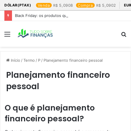
DÓLAR(PTAX)
Venda
5,0908
Compra
5,0902
EU
Black Friday: os produtos que mais valem a pena
Menu
P
p
Início
/
Termo
/
P
/
Planejamento financeiro pessoal
Planejamento financeiro
pessoal
O que é planejamento
financeiro pessoal?