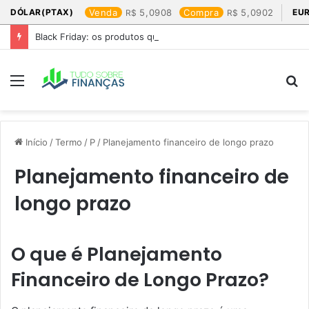
DÓLAR(PTAX)
Venda
5,0908
Compra
5,0902
EU
Black Friday: os produtos que mais valem a pena
Menu
P
p
Início
/
Termo
/
P
/
Planejamento financeiro de longo prazo
Planejamento financeiro de
longo prazo
O que é Planejamento
Financeiro de Longo Prazo?