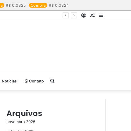
da
0,0325
Compra
0,0324
Entrar
Artigo
Barra
aleatório
Lateral
Procurar
Notícias
Contato
por
Arquivos
novembro 2025