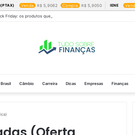
(PTAX)
Venda
5,9062
Compra
5,9050
IENE
Ven
ack Friday: os produtos que mais valem a pena
Brasil
Câmbio
Carreira
Dicas
Empresas
Finanças
ica)
adas (Oferta