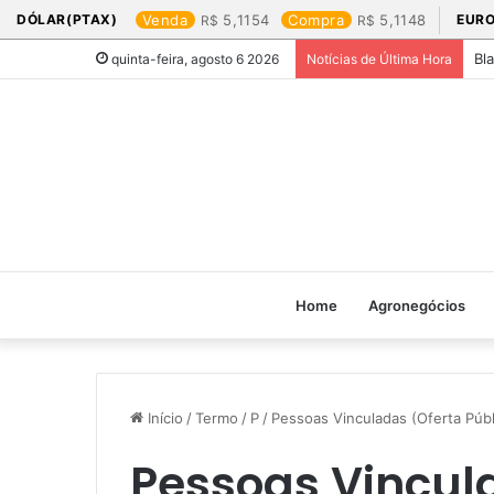
DÓLAR(PTAX)
Venda
5,1154
Compra
5,1148
EURO
Bl
quinta-feira, agosto 6 2026
Notícias de Última Hora
Home
Agronegócios
Início
/
Termo
/
P
/
Pessoas Vinculadas (Oferta Públ
Pessoas Vincul