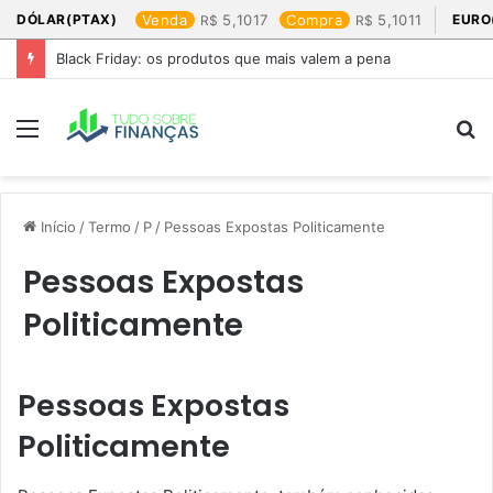
DÓLAR(PTAX)
Venda
5,1017
Compra
5,1011
EURO
Black Friday: os produtos que mais valem a pena
Menu
P
p
Início
/
Termo
/
P
/
Pessoas Expostas Politicamente
Pessoas Expostas
Politicamente
Pessoas Expostas
Politicamente