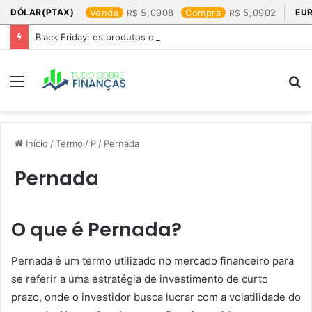
DÓLAR(PTAX)
Venda
5,0908
Compra
5,0902
EU
Black Friday: os produtos que mais valem a pena
Menu
P
p
Início
/
Termo
/
P
/
Pernada
Pernada
O que é Pernada?
Pernada é um termo utilizado no mercado financeiro para
se referir a uma estratégia de investimento de curto
prazo, onde o investidor busca lucrar com a volatilidade do