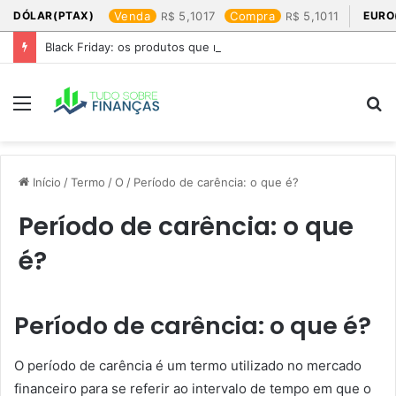
DÓLAR(PTAX)
Venda
5,1017
Compra
5,1011
EURO
Black Friday: os produtos que mais valem a pena
Menu
P
p
Início
/
Termo
/
O
/
Período de carência: o que é?
Período de carência: o que
é?
Período de carência: o que é?
O período de carência é um termo utilizado no mercado
financeiro para se referir ao intervalo de tempo em que o