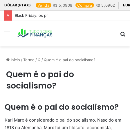
DÓLAR(PTAX)
Venda
5,0908
Compra
5,0902
EU
Black Friday: os produtos que mais valem a pena
Menu
P
p
Início
/
Termo
/
Q
/
Quem é o pai do socialismo?
Quem é o pai do
socialismo?
Quem é o pai do socialismo?
Karl Marx é considerado o pai do socialismo. Nascido em
1818 na Alemanha, Marx foi um filósofo, economista,