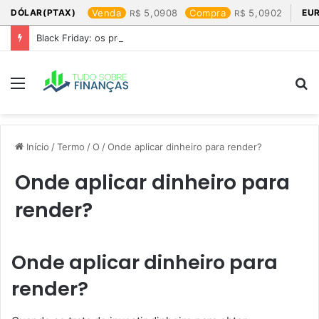
DÓLAR(PTAX)
Venda
5,0908
Compra
5,0902
EU
Black Friday: os produtos que mais valem a pena
Menu
P
p
Início
/
Termo
/
O
/
Onde aplicar dinheiro para render?
Onde aplicar dinheiro para
render?
Onde aplicar dinheiro para
render?