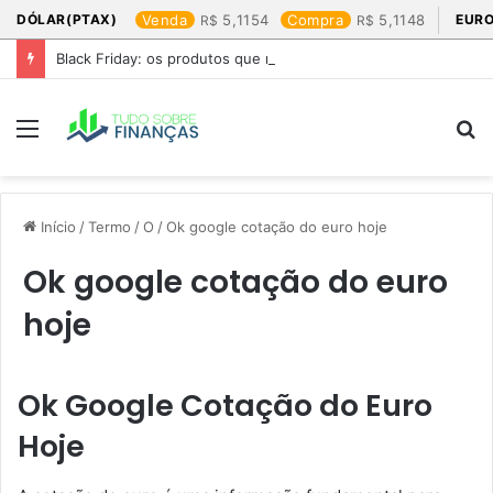
DÓLAR(PTAX)
Venda
5,1154
Compra
5,1148
EURO
Black Friday: os produtos que mais valem a pena
Menu
P
p
Início
/
Termo
/
O
/
Ok google cotação do euro hoje​
Ok google cotação do euro
hoje​
Ok Google Cotação do Euro
Hoje