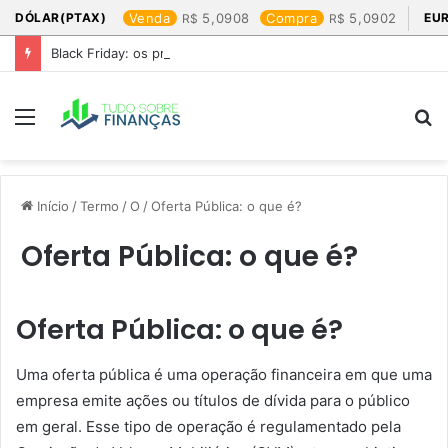
DÓLAR(PTAX)
Venda
5,0908
Compra
5,0902
EU
Black Friday: os produtos que mais valem a pena
Menu
P
p
Início
/
Termo
/
O
/
Oferta Pública: o que é?
Oferta Pública: o que é?
Oferta Pública: o que é?
Uma oferta pública é uma operação financeira em que uma
empresa emite ações ou títulos de dívida para o público
em geral. Esse tipo de operação é regulamentado pela