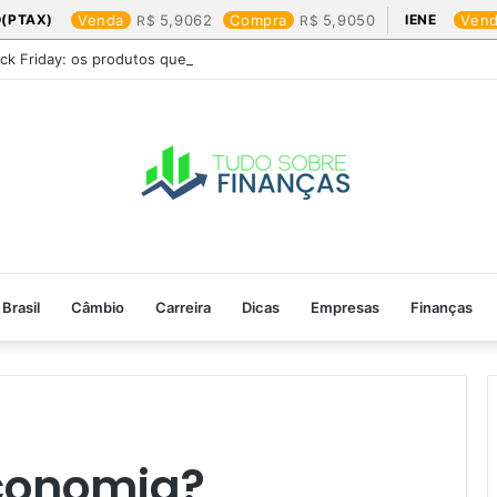
(PTAX)
Venda
5,9062
Compra
5,9050
IENE
Ven
ack Friday: os produtos que mais valem a pena
Brasil
Câmbio
Carreira
Dicas
Empresas
Finanças
economia?