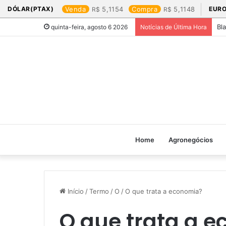
DÓLAR(PTAX)
Venda
5,1154
Compra
5,1148
EURO
Bl
quinta-feira, agosto 6 2026
Notícias de Última Hora
Home
Agronegócios
Início
/
Termo
/
O
/
O que trata a economia?
O que trata a 