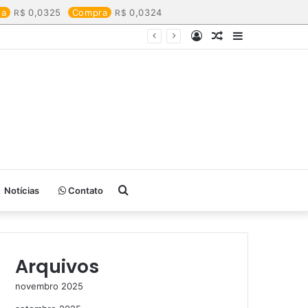
da
0,0325
Compra
0,0324
Entrar
Artigo
Barra
aleatório
Lateral
Procurar
Notícias
Contato
por
Arquivos
novembro 2025