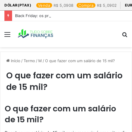
DÓLAR(PTAX)
Venda
5,0908
Compra
5,0902
EU
Black Friday: os produtos que mais valem a pena
Menu
P
p
Início
/
Termo
/
M
/
O que fazer com um salário de 15 mil?
O que fazer com um salário
de 15 mil?
O que fazer com um salário
de 15 mil?