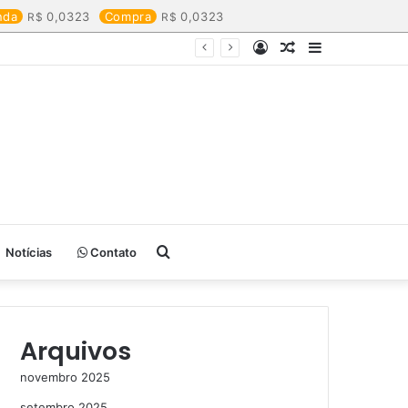
nda
0,0323
Compra
0,0323
Entrar
Artigo
Barra
aleatório
Lateral
Procurar
Notícias
Contato
por
Arquivos
novembro 2025
setembro 2025