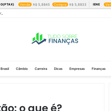
RO(PTAX)
Venda
5,8845
Compra
5,8833
IENE
Ve
Friday: os produtos que mais valem a pena
Brasil
Câmbio
Carreira
Dicas
Empresas
Finanças
ão: o que é?