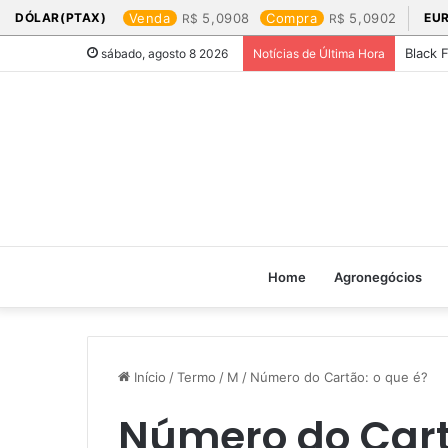
DÓLAR(PTAX)
Venda
5,0908
Compra
5,0902
EU
Black 
sábado, agosto 8 2026
Notícias de Última Hora
Home
Agronegócios
Início
/
Termo
/
M
/
Número do Cartão: o que é?
Número do Cart