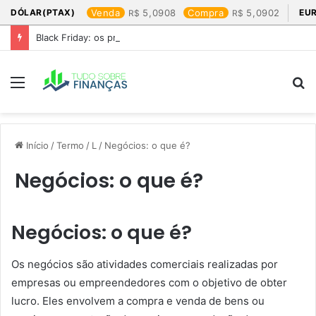
DÓLAR(PTAX)
Venda
5,0908
Compra
5,0902
EU
Black Friday: os produtos que mais valem a pena
Menu
P
p
Início
/
Termo
/
L
/
Negócios: o que é?
Negócios: o que é?
Negócios: o que é?
Os negócios são atividades comerciais realizadas por
empresas ou empreendedores com o objetivo de obter
lucro. Eles envolvem a compra e venda de bens ou