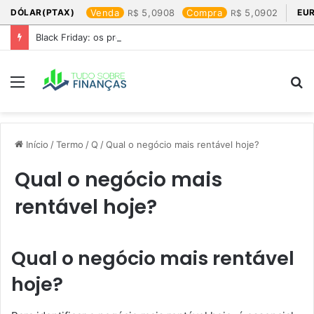
DÓLAR(PTAX)
Venda
5,0908
Compra
5,0902
EU
Black Friday: os produtos que mais valem a pena
Menu
P
p
Início
/
Termo
/
Q
/
Qual o negócio mais rentável hoje?
Qual o negócio mais
rentável hoje?
Qual o negócio mais rentável
hoje?